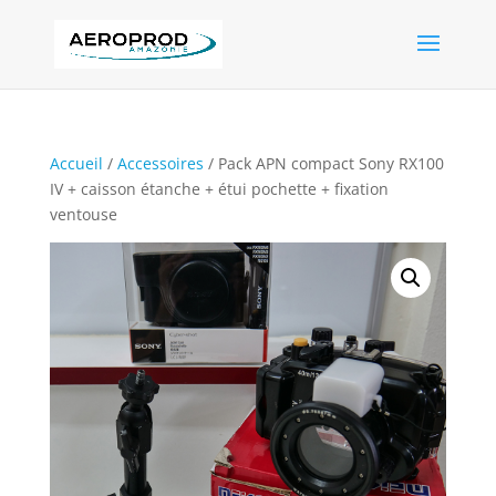
Accueil
/
Accessoires
/ Pack APN compact Sony RX100
IV + caisson étanche + étui pochette + fixation
ventouse