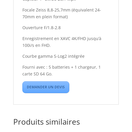
pochette
Focale Zeiss 8,8-25,7mm (équivalent 24-
+
70mm en plein format)
fixation
ventouse
Ouverture F/1.8-2.8
Enregistrement en XAVC 4K/FHD jusqu’à
100i/s en FHD.
Courbe gamma S-Log2 intégrée
Fourni avec : 5 batteries + 1 chargeur, 1
carte SD 64 Go.
DEMANDER UN DEVIS
Produits similaires