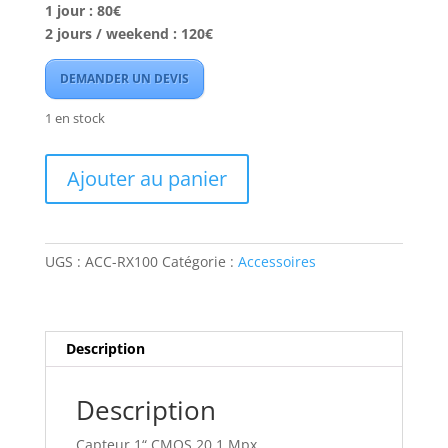
1 jour : 80€
2 jours / weekend : 120€
DEMANDER UN DEVIS
1 en stock
quantité
Ajouter au panier
de
Pack
APN
compact
UGS :
ACC-RX100
Catégorie :
Accessoires
Sony
RX100
IV
+
Description
caisson
étanche
Description
+
étui
Capteur 1“ CMOS 20,1 Mpx