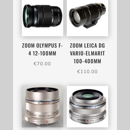
ZOOM OLYMPUS F-
ZOOM LEICA DG
4 12-100MM
VARIO-ELMARIT
100-400MM
€
70.00
€
110.00