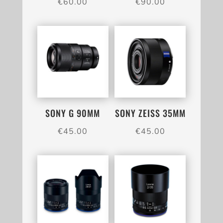
€
60.00
€
90.00
SONY G 90MM
SONY ZEISS 35MM
€
45.00
€
45.00