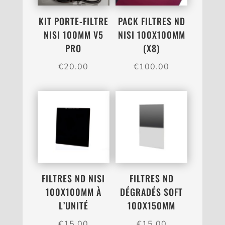
KIT PORTE-FILTRE
PACK FILTRES ND
NISI 100MM V5
NISI 100X100MM
PRO
(X8)
€
20.00
€
100.00
FILTRES ND NISI
FILTRES ND
100X100MM À
DÉGRADÉS SOFT
L’UNITÉ
100X150MM
€
15.00
€
15.00