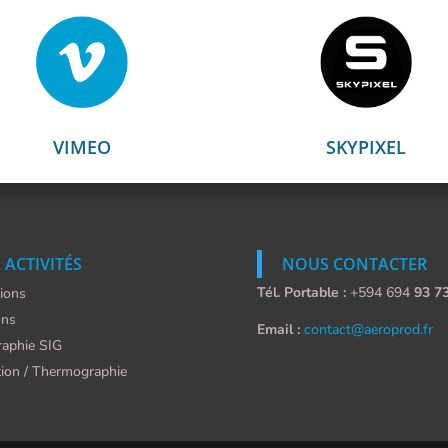
VIMEO
SKYPIXEL
 ACTIVITÉS
NOUS CONTACTER
Tél. Portable :
+594 694
93 7
tions
ons
Email :
contact@aeroprod.fr
raphie SIG
tion / Thermographie