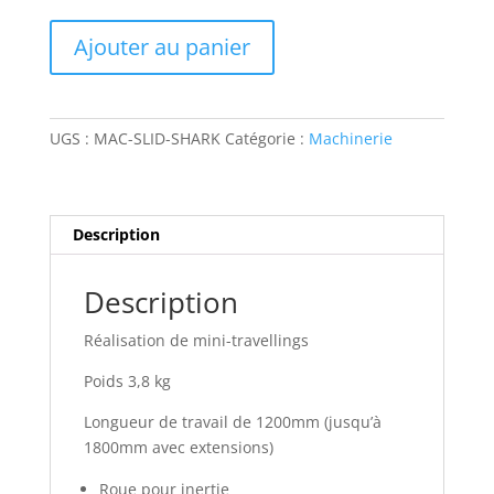
quantité
Ajouter au panier
de
Slider
Shark
S1
UGS :
MAC-SLID-SHARK
Catégorie :
Machinerie
Description
Description
Réalisation de mini-travellings
Poids 3,8 kg
Longueur de travail de 1200mm (jusqu’à
1800mm avec extensions)
Roue pour inertie