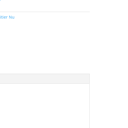
itier Nu
 (35,9×24,0)
5 axes