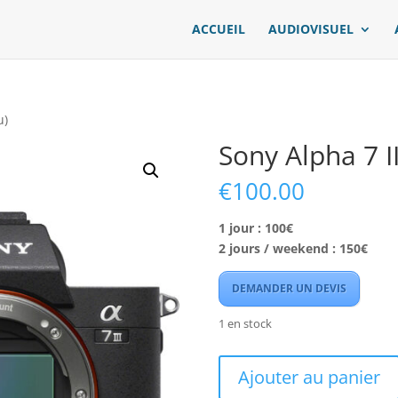
ACCUEIL
AUDIOVISUEL
u)
Sony Alpha 7 II
€
100.00
1 jour : 100€
2 jours / weekend : 150€
DEMANDER UN DEVIS
1 en stock
quantité
Ajouter au panier
de