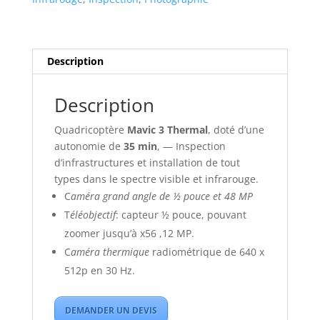
Thermal
Description
Description
Quadricoptère
Mavic 3 Thermal
, doté d’une
autonomie de
35 min
, — Inspection
d’infrastructures et installation de tout
types dans le spectre visible et infrarouge.
C
améra grand angle de ½ pouce et 48 MP
T
éléobjectif
: capteur ½ pouce, pouvant
zoomer jusqu’à x56 ,12 MP.
C
améra thermique
radiométrique de 640 x
512p en 30 Hz.
DEMANDER UN DEVIS