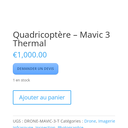
Quadricoptère – Mavic 3
Thermal
€
1,000.00
DEMANDER UN DEVIS
1 en stock
quantité
Ajouter au panier
de
Quadricoptère
-
Mavic
UGS :
DRONE-MAVIC-3-T
Catégories :
Drone
,
Imagerie
3
Infrarouge
,
Inspection
,
Photographie