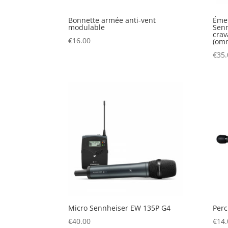
Bonnette armée anti-vent
Émet
modulable
Senn
cra
€
16.00
(omn
€
35.
Micro Sennheiser EW 135P G4
Perc
€
40.00
€
14.