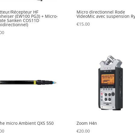
teur/Récepteur HF
Micro directionnel Rode
heiser (EW100 PG3) + Micro-
VideoMic avec suspension R
vate Sanken COS11D
€
15.00
idirectionnel)
00
he micro Ambient QXS 550
Zoom H4n
00
€
20.00