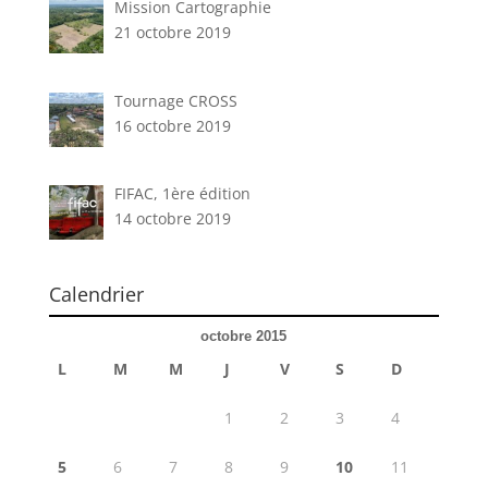
Mission Cartographie
21 octobre 2019
Tournage CROSS
16 octobre 2019
FIFAC, 1ère édition
14 octobre 2019
Calendrier
octobre 2015
L
M
M
J
V
S
D
1
2
3
4
5
6
7
8
9
10
11